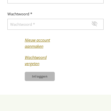
Wachtwoord *
visibility_off
Nieuw account
aanmaken
Wachtwoord
vergeten
Inloggen